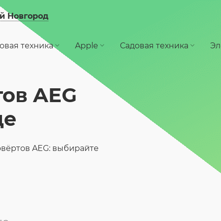
й Новгород
овая техника
Apple
Садовая техника
Эл
тов AEG
де
овёртов AEG: выбирайте