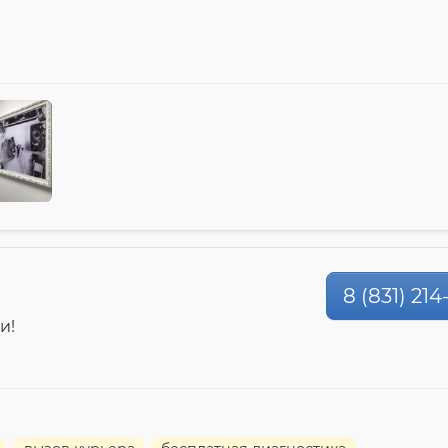
8 (831) 21
и!