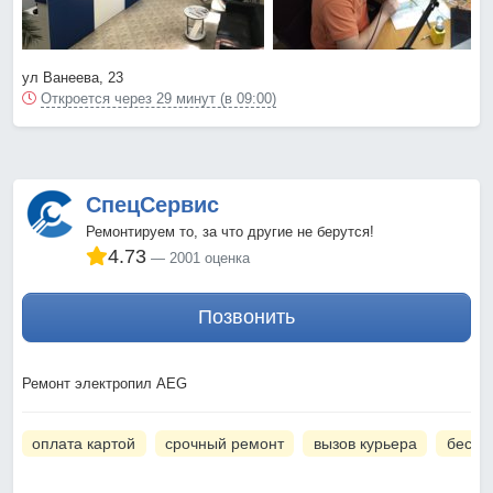
ул Ванеева, 23
Откроется через 29 минут (в 09:00)
СпецСервис
Ремонтируем то, за что другие не берутся!
4.73
2001 оценка
Позвонить
Ремонт электропил AEG
оплата картой
срочный ремонт
вызов курьера
беспл