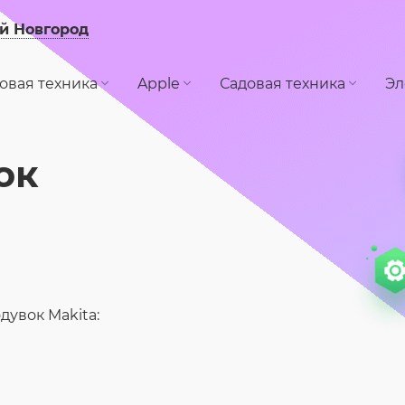
й Новгород
овая техника
Apple
Садовая техника
Эл
ок
дувок Makita: