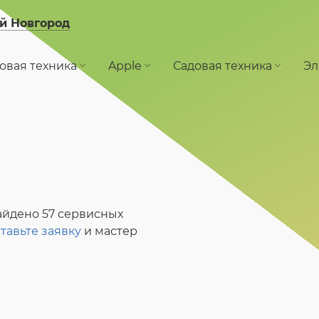
й Новгород
овая техника
Apple
Садовая техника
Эл
айдено 57 сервисных
тавьте заявку
и мастер