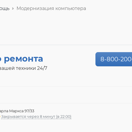
мощь
Модернизация компьютера
о ремонта
8-800-200
ашей техники 24/7
арла Маркса 97/33
Закрывается через 8 минут (в 22:00)