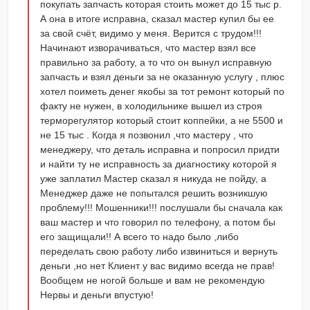
покупать запчасть которая стоить может до 15 тыс р.
А она в итоге исправна, сказал мастер купил бы ее
за свой счёт, видимо у меня. Верится с трудом!!!
Начинают изворачиваться, что мастер взял все
правильно за работу, а то что он вынул исправную
запчасть и взял деньги за не оказанную услугу , плюс
хотел поиметь денег якобы за тот ремонт который по
факту не нужен, в холодильнике вышел из строя
терморегулятор который стоит коппейки, а не 5500 и
не 15 тыс . Когда я позвонил ,что мастеру , что
менеджеру, что деталь исправна и попросил придти
и найти ту не исправность за диагностику которой я
уже заплатил Мастер сказал я никуда не пойду, а
Менеджер даже не попытался решить возникшую
проблему!!! Мошенники!!! послушали бы сначала как
ваш мастер и что говорил по телефону, а потом бы
его защищали!! А всего то надо было ,либо
переделать свою работу либо извиниться и вернуть
деньги ,но нет Клиент у вас видимо всегда не прав!
Вообщем не ногой больше и вам не рекомендую
Нервы и деньги впустую!