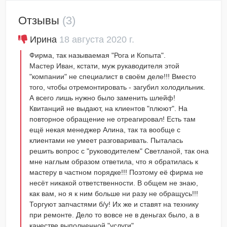
Отзывы
(3)
Ирина
18 августа 2020 г.
Фирма, так называемая "Рога и Копыта".
Мастер Иван, кстати, муж рукаводителя этой
"компании" не специалист в своём деле!!! Вместо
того, чтобы отремонтировать - загубил холодильник.
А всего лишь нужно было заменить шлейф!
Квитанций не выдают, на клиентов "плюют". На
повторное обращение не отреагировал! Есть там
ещё некая менеджер Алина, так та вообще с
клиентами не умеет разговаривать. Пыталась
решить вопрос с "руководителем" Светланой, так она
мне наглым образом ответила, что я обратилась к
мастеру в частном порядке!!! Поэтому её фирма не
несёт никакой ответственности. В общем не знаю,
как вам, но я к ним больше ни разу не обращусь!!!
Торгуют запчастями б/у! Их же и ставят на технику
при ремонте. Дело то вовсе не в деньгах было, а в
качестве выполненной "услуги"