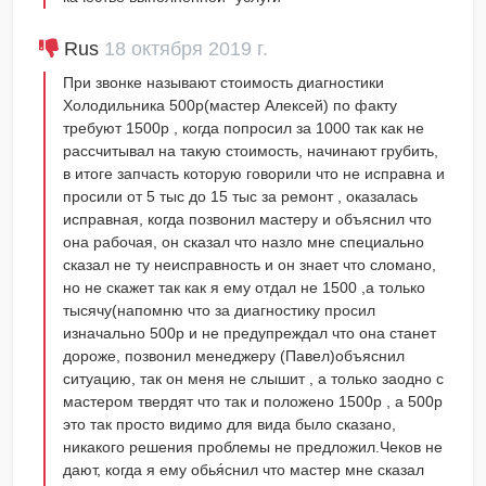
Rus
18 октября 2019 г.
При звонке называют стоимость диагностики
Холодильника 500р(мастер Алексей) по факту
требуют 1500р , когда попросил за 1000 так как не
рассчитывал на такую стоимость, начинают грубить,
в итоге запчасть которую говорили что не исправна и
просили от 5 тыс до 15 тыс за ремонт , оказалась
исправная, когда позвонил мастеру и объяснил что
она рабочая, он сказал что назло мне специально
сказал не ту неисправность и он знает что сломано,
но не скажет так как я ему отдал не 1500 ,а только
тысячу(напомню что за диагностику просил
изначально 500р и не предупреждал что она станет
дороже, позвонил менеджеру (Павел)объяснил
ситуацию, так он меня не слышит , а только заодно с
мастером твердят что так и положено 1500р , а 500р
это так просто видимо для вида было сказано,
никакого решения проблемы не предложил.Чеков не
дают, когда я ему обья́снил что мастер мне сказал