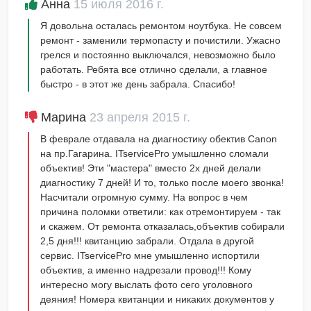
Анна
15 июля 2016 г.
Я довольна осталась ремонтом ноутбука. Не совсем
ремонт - заменили термопасту и почистили. Ужасно
грелся и постоянно выключался, невозможно было
работать. Ребята все отлично сделали, а главное
быстро - в этот же день забрала. Спасибо!
Марина
23 апреля 2015 г.
В феврале отдавала на диагностику обектив Canon
на пр.Гагарина. ITservicePro умышленно сломали
объектив! Эти "мастера" вместо 2х дней делали
диагностику 7 дней! И то, только после моего звонка!
Насчитали огромную сумму. На вопрос в чем
причина поломки ответили: как отремонтируем - так
и скажем. От ремонта отказалась,объектив собирали
2,5 дня!!! квитанцию забрали. Отдала в другой
сервис. ITservicePro мне умышленно испортили
объектив, а именно надрезали провод!!! Кому
интересно могу выслать фото сего уголовного
деяния! Номера квитанции и никаких документов у