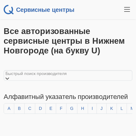
Сервисные центры
Все авторизованные
сервисные центры в Нижнем
Новгороде (на букву U)
Быстрый поиск производителя
Алфавитный указатель производителей
A
B
C
D
E
F
G
H
I
J
K
L
M